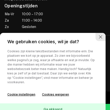
Openingstijden
Ma-Vr
10:00 – 17:00
Za
11:00 – 14:00
Zo
Gesloten
We gebruiken cookies, wil je dat?
Cookies zijn kleine tekstbestanden met informatie erin. Die
plaatsen we kort op je apparaat. Zo zien we bijvoorbeeld
welke pagina’s je zag, waar je afhaakte en wat je invulde. Op
die manier hebben wij informatie waar we jouw
websitebezoek beter mee maken. Handig toch? Natuurlijk
Privacy policy
kies je zelf of je dat toestaat. Daar zijn we eerlijk over. Klik
op “Cookie instellingen”, vind meer informatie en beheer je
voorkeuren.
Cookie instellingen
Cookies weigeren
Ga akkoord