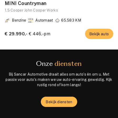
MINI Countryman
M
1.5 Cooper John Cooper Works
SE
PA
Benzine
Automaat
65.583 KM
€ 29.990,-
€ 446,-pm
€ 
Bekijk auto
Onze
diensten
Bij Sancar Automotive draait alles om auto's én om u. Met
passie voor auto's maken we uw auto-ervaring geweldig. Kijk
rustig rond of kom langs!
Bekijk diensten