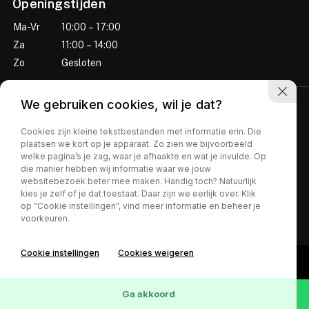
Openingstijden
Ma-Vr
10:00 – 17:00
Za
11:00 – 14:00
Zo
Gesloten
We gebruiken cookies, wil je dat?
Cookies zijn kleine tekstbestanden met informatie erin. Die
plaatsen we kort op je apparaat. Zo zien we bijvoorbeeld
welke pagina’s je zag, waar je afhaakte en wat je invulde. Op
die manier hebben wij informatie waar we jouw
websitebezoek beter mee maken. Handig toch? Natuurlijk
Privacy policy
kies je zelf of je dat toestaat. Daar zijn we eerlijk over. Klik
op “Cookie instellingen”, vind meer informatie en beheer je
voorkeuren.
Cookie instellingen
Cookies weigeren
Ga akkoord