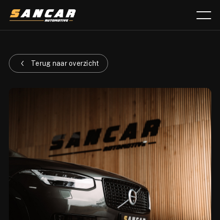
Aanbod
Terug naar overzicht
Diensten
Over ons
Verkocht
Lease calculator
Contact