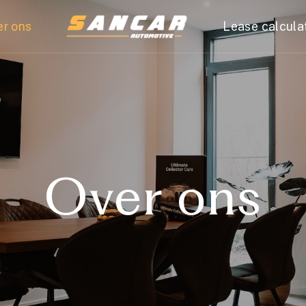
er ons
Lease calcula
Over ons