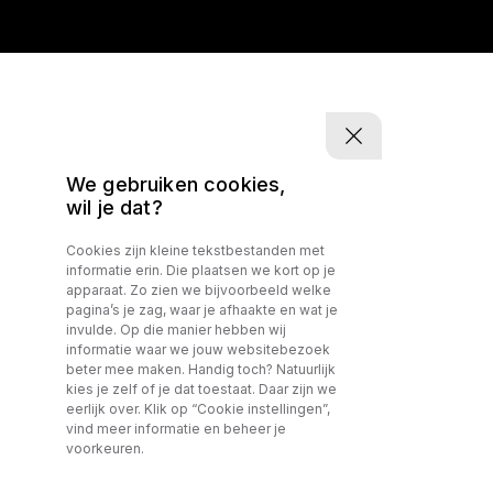
We gebruiken cookies,
wil je dat?
Cookies zijn kleine tekstbestanden met
informatie erin. Die plaatsen we kort op je
apparaat. Zo zien we bijvoorbeeld welke
pagina’s je zag, waar je afhaakte en wat je
invulde. Op die manier hebben wij
informatie waar we jouw websitebezoek
beter mee maken. Handig toch? Natuurlijk
kies je zelf of je dat toestaat. Daar zijn we
eerlijk over. Klik op “Cookie instellingen”,
vind meer informatie en beheer je
voorkeuren.